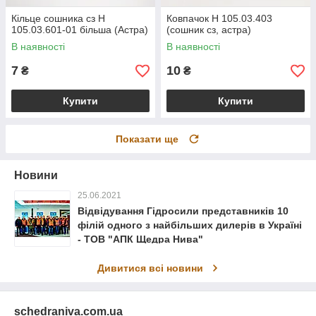
Кільце сошника сз Н
Ковпачок Н 105.03.403
105.03.601-01 більша (Астра)
(сошник сз, астра)
В наявності
В наявності
7
10
₴
₴
Купити
Купити
Показати ще
Новини
25.06.2021
Відвідування Гідросили представників 10
філій одного з найбільших дилерів в Україні
- ТОВ "АПК Щедра Нива"
Дивитися всі новини
schedraniva.com.ua