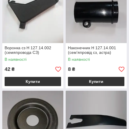
Воронка сз Н 127.14.002
Наконечник Н 127.14.001
(семяпровода СЗ)
(сем'япровід сз, астра)
В наявності
В наявності
42
8
₴
₴
Купити
Купити