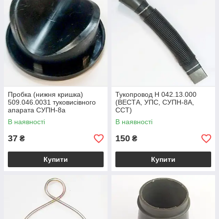
Пробка (нижня кришка)
Тукопровод Н 042.13.000
509.046.0031 туковисівного
(ВЕСТА, УПС, СУПН-8А,
апарата СУПН-8а
ССТ)
В наявності
В наявності
37
150
₴
₴
Купити
Купити