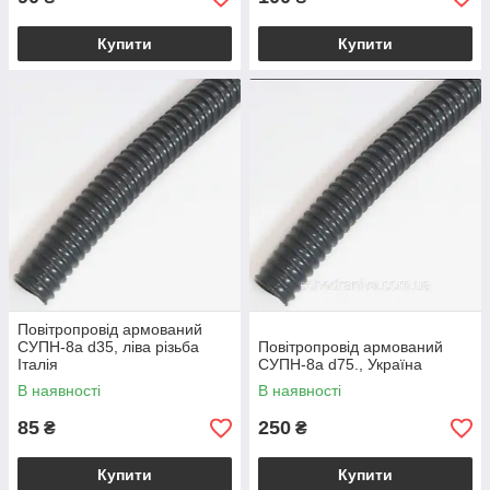
Купити
Купити
Повітропровід армований
СУПН-8а d35, ліва різьба
Повітропровід армований
Італія
СУПН-8а d75., Україна
В наявності
В наявності
85
250
₴
₴
Купити
Купити