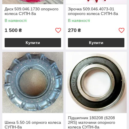
Диск 509.046.1730 опорного
Зірочка 509.046.4073-01
колеса СУПН-8а
опорного колеса СУПН-8а
В наявності
В наявності
1 500
270
₴
₴
Купити
Купити
Підшипник 180208 (6208
Шина 5.50-16 опрного колеса
2RS) маточини опорного
СУПН-8а
колеса СУПН-8а