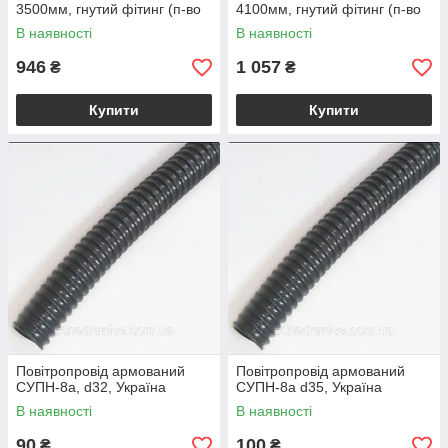
3500мм, гнутий фітинг (п-во
4100мм, гнутий фітинг (п-во
Гідросила)
Гідросила)
В наявності
В наявності
946
1 057
₴
₴
Купити
Купити
Повітропровід армований
Повітропровід армований
СУПН-8а, d32, Україна
СУПН-8а d35, Україна
В наявності
В наявності
90
100
₴
₴