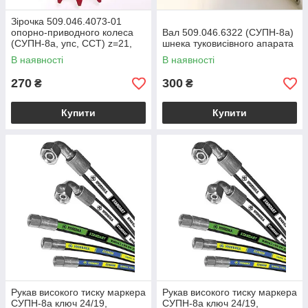
Зірочка 509.046.4073-01
опорно-приводного колеса
Вал 509.046.6322 (СУПН-8а)
(СУПН-8а, упс, ССТ) z=21,
шнека туковисівного апарата
d=40
В наявності
В наявності
270
300
₴
₴
Купити
Купити
Рукав високого тиску маркера
Рукав високого тиску маркера
СУПН-8а ключ 24/19,
СУПН-8а ключ 24/19,