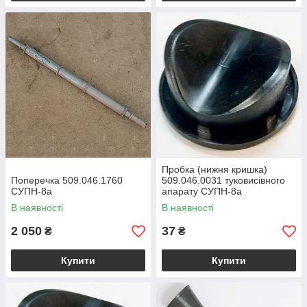
Пробка (нижня кришка)
Поперечка 509.046.1760
509.046.0031 туковисівного
СУПН-8а
апарату СУПН-8а
В наявності
В наявності
2 050
37
₴
₴
Купити
Купити