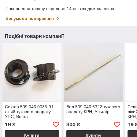
Повернення товару впродовж 14 днів за домовленістю
Всі умови повернення
Подібні товари компанії
Сектор 509.046.0035-01
Вал 509.046.6322 тукового
Сект
лівий тукового апарату
апарату КРН, Альтаїр
ліви
УПС, Веста
КРН,
19
300
19
₴
₴
Купити
Купити