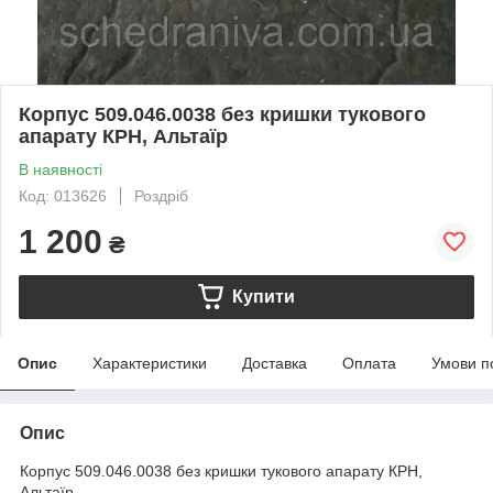
Корпус 509.046.0038 без кришки тукового
апарату КРН, Альтаїр
В наявності
Код: 013626
Роздріб
1 200
₴
Купити
Опис
Характеристики
Доставка
Оплата
Умови п
Опис
Корпус 509.046.0038 без кришки тукового апарату КРН,
Альтаїр