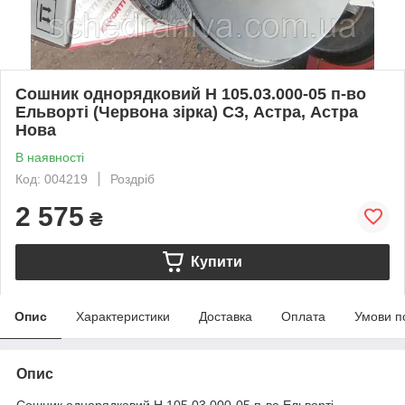
Сошник однорядковий Н 105.03.000-05 п-во
Ельворті (Червона зірка) СЗ, Астра, Астра
Нова
В наявності
Код: 004219
Роздріб
2 575
₴
Купити
Опис
Характеристики
Доставка
Оплата
Умови п
Опис
Сошник однорядковий Н 105.03.000-05 п-во Ельворті