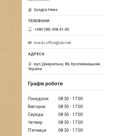
Щедра Нива
+380 (98) 458-41-00
niva.kr.office@ukr.net
вул.Джерельна, 86, Кропивницький,
Україна
Графік роботи
Понеділок
08:30
17:00
Вівторок
08:30
17:00
Середа
08:30
17:00
Четвер
08:30
17:00
Пʼятниця
08:30
17:00