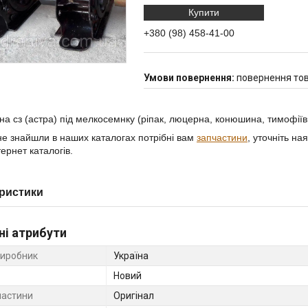
Купити
+380 (98) 458-41-00
повернення тов
 на сз (астра) під мелкосемнку (ріпак, люцерна, конюшина, тимофіїв
е знайшли в наших каталогах потрібні вам
запчастини
, уточніть на
ернет каталогів.
ристики
ні атрибути
виробник
Україна
Новий
частини
Оригінал