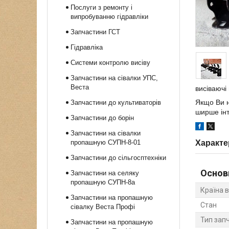
Послуги з ремонту і
випробуванню гідравліки
Запчастини ГСТ
Гідравліка
Системи контролю висіву
Запчастини на сівалки УПС,
Веста
висіваючі
Якщо Ви н
Запчастини до культиваторів
ширше інт
Запчастини до борін
Запчастини на сівалки
пропашную СУПН-8-01
Характе
Запчастини до сільгосптехніки
Основ
Запчастини на селяку
пропашную СУПН-8а
Країна 
Запчастини на пропашную
Стан
сівалку Веста Профі
Тип зап
Запчастини на пропашную