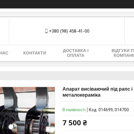
+380 (98) 458-41-00
ДОСТАВКА І
ВІДГУКИ 
 НАС
КОНТАКТИ
ОПЛАТА
КОМПАН
Апарат висіваючий під рапс і і
металокераміка
В наявності
Код:
014699, 014700
7 500 ₴