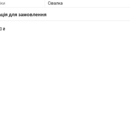
іки
Сівалка
ція для замовлення
0 ₴