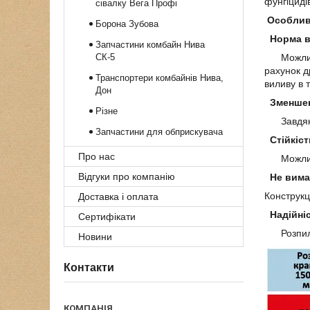
фунгіциді
сівалку Вега Профі
Особливо
Борона Зубова
Норма ви
Запчастини комбайн Нива
СК-5
Можливіст
рахунок д
Транспортери комбайнів Нива,
виливу в т
Дон
Зменшенн
Різне
Завдяки 
Запчастини для обприскувача
Стійкіст
Про нас
Можливіс
Відгуки про компанію
Не вимаг
Конструкц
Доставка і оплата
Надійні
Сертифікати
Розпилюва
Новини
Контакти