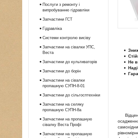
Послуги з ремонту і
випробуванню гідравліки
Запчастини ГСТ
Гідравліка
Системи контролю висіву
Запчастини на сівалки УПС,
Зниж
Веста
Стій
Запчастини до культиваторів
Не в
Наді
Запчастини до борін
Гара
Запчастини на сівалки
пропашную СУПН-8-01
Запчастини до сільгосптехніки
Запчастини на селяку
пропашную СУПН-8а
Відцентро
Запчастини на пропашную
осадження
сівалку Веста Профі
самохідни
рівномірн
Запчастини на пропашную