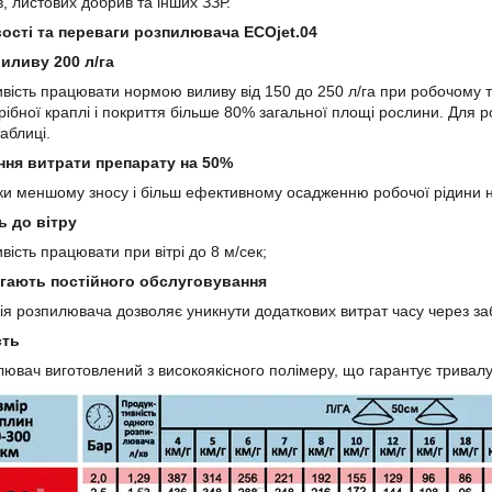
в, листових добрив та інших ЗЗР.
сті та переваги розпилювача ECOjet.04
ливу 200 л/га
ь працювати нормою виливу від 150 до 250 л/га при робочому тиску 
рібної краплі і покриття більше 80% загальної площі рослини. Для 
аблиці.
я витрати препарату на 50%
меншому зносу і більш ефективному осадженню робочої рідини н
ь до вітру
ть працювати при вітрі до 8 м/сек;
ають постійного обслуговування
ія розпилювача дозволяє уникнути додаткових витрат часу через за
сть
ч виготовлений з високоякісного полімеру, що гарантує тривалу 