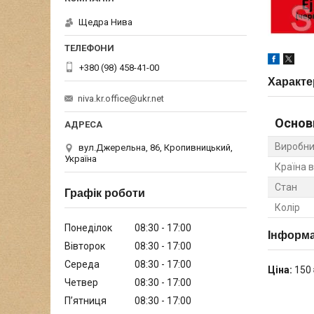
Щедра Нива
+380 (98) 458-41-00
Характе
niva.kr.office@ukr.net
Основ
Виробни
вул.Джерельна, 86, Кропивницький,
Україна
Країна 
Стан
Графік роботи
Колір
Понеділок
08:30
17:00
Інформа
Вівторок
08:30
17:00
Середа
08:30
17:00
Ціна:
150 
Четвер
08:30
17:00
Пʼятниця
08:30
17:00