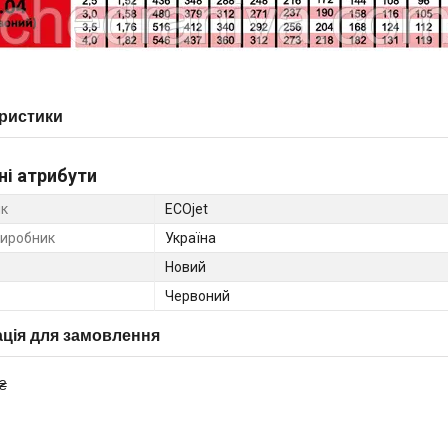
ристики
ні атрибути
к
ECOjet
виробник
Україна
Новий
Червоний
ція для замовлення
₴