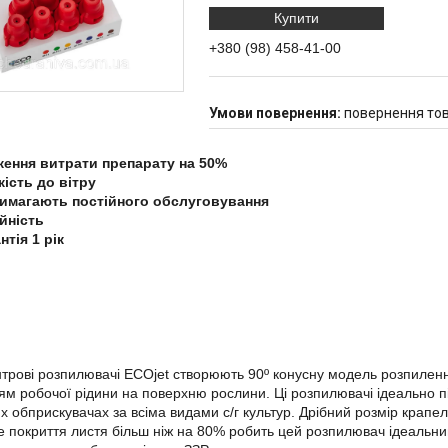
Купити
+380 (98) 458-41-00
повернення тов
ення витрати препарату на 50%
кість до вітру
имагають постійного обслуговування
йність
нтія 1 рік
ві розпилювачі ECOjet створюють 90º конусну модель розпилення
м робочої рідини на поверхню рослини. Ці розпилювачі ідеально пі
х обприскувачах за всіма видами с/г культур. Дрібний розмір крапе
е покриття листя більш ніж на 80% робить цей розпилювач ідеальни