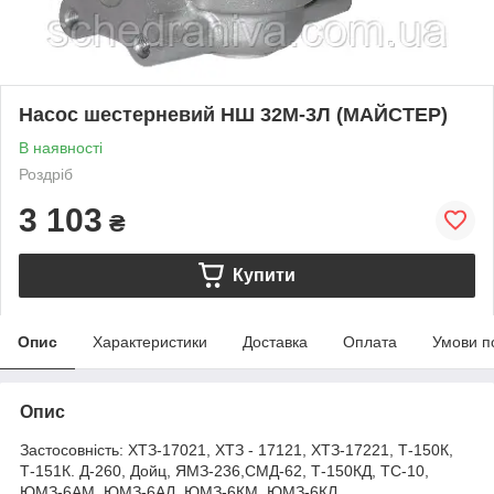
Насос шестерневий НШ 32М-3Л (МАЙСТЕР)
В наявності
Роздріб
3 103
₴
Купити
Опис
Характеристики
Доставка
Оплата
Умови п
Опис
Застосовність: ХТЗ-17021, ХТЗ - 17121, ХТЗ-17221, Т-150К,
Т-151К. Д-260, Дойц, ЯМЗ-236,СМД-62, Т-150КД, ТС-10,
ЮМЗ-6АМ, ЮМЗ-6АЛ, ЮМЗ-6КМ, ЮМЗ-6КЛ,