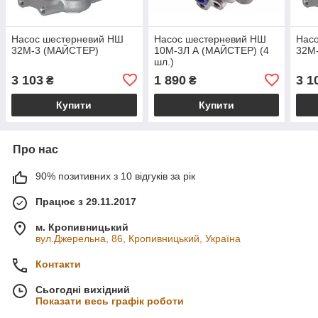
Насос шестерневий НШ
Насос шестерневий НШ
Нас
32М-3 (МАЙСТЕР)
10М-3Л А (МАЙСТЕР) (4
32М
шл.)
3 103
1 890
3 1
₴
₴
Купити
Купити
Про нас
90% позитивних з 10 відгуків за рік
Працює з 29.11.2017
м. Кропивницький
вул.Джерельна, 86, Кропивницький, Україна
Контакти
Сьогодні вихідний
Показати весь графік роботи