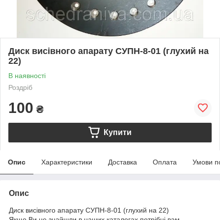
Диск висівного апарату СУПН-8-01 (глухий на
22)
В наявності
Роздріб
100
₴
Купити
Опис
Характеристики
Доставка
Оплата
Умови п
Опис
Диск висівного апарату СУПН-8-01 (глухий на 22)
Якщо Ви не знайшли в наших каталогах потрібні вам