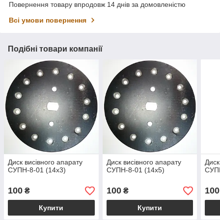
Повернення товару впродовж 14 днів за домовленістю
Всі умови повернення
Подібні товари компанії
Диск висівного апарату
Диск висівного апарату
Диск
СУПН-8-01 (14х3)
СУПН-8-01 (14х5)
СУПН
100
100
100
₴
₴
Купити
Купити