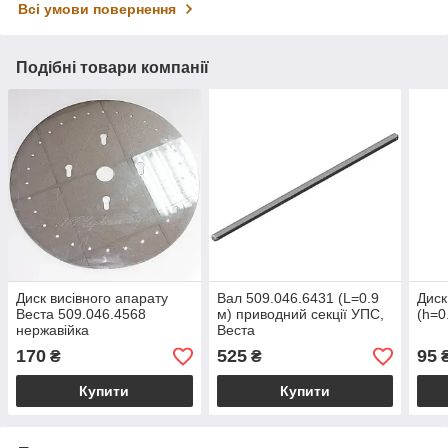
Всі умови повернення
Подібні товари компанії
Диск висівного апарату
Вал 509.046.6431 (L=0.9
Диск
Веста 509.046.4568
м) приводний секції УПС,
(h=0
нержавійка
Веста
170
525
95
₴
₴
Купити
Купити