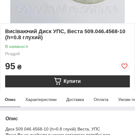
Висіваючий Диск УПС, Веста 509.046.4568-10
(h=0.8 глухий)
В наявності
Роздріб
95
₴
Купити
Опис
Характеристики
Доставка
Оплата
Умови п
Опис
Диск 509.046.4568-10 (h=0.8 глухій) Веста, УПС
Якщо Ви не знайшли в наших каталогах потрібні вам