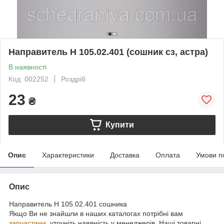
Направитель Н 105.02.401 (сошник сз, астра)
В наявності
Код: 002252
Роздріб
23
₴
Купити
Опис
Характеристики
Доставка
Оплата
Умови п
Опис
Направитель Н 105.02.401 сошника
Якщо Ви не знайшли в наших каталогах потрібні вам
запчастини
, уточніть наявність у менеджерів. Наші товарні