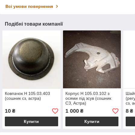
Всі умови повернення
Подібні товари компанії
Ковпачок Н 105.03.403
Корпус Н 105.03.102 з
Шайб
(сошник сз, астра)
осями під зсув (сошник
(рег
СЗ, Астра)
сз, 
10
1 000
8
₴
₴
₴
Купити
Купити