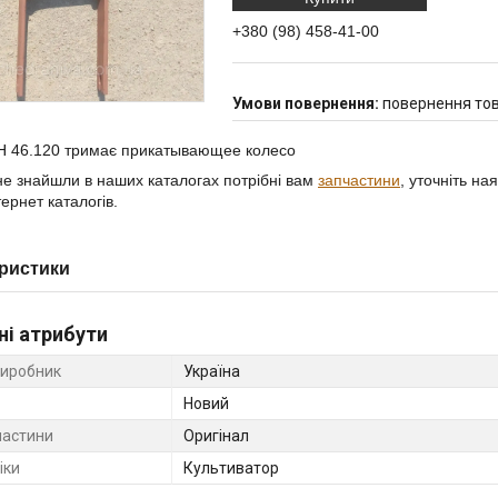
+380 (98) 458-41-00
повернення тов
Н 46.120 тримає прикатывающее колесо
е знайшли в наших каталогах потрібні вам
запчастини
, уточніть на
ернет каталогів.
ристики
ні атрибути
виробник
Україна
Новий
частини
Оригінал
іки
Культиватор