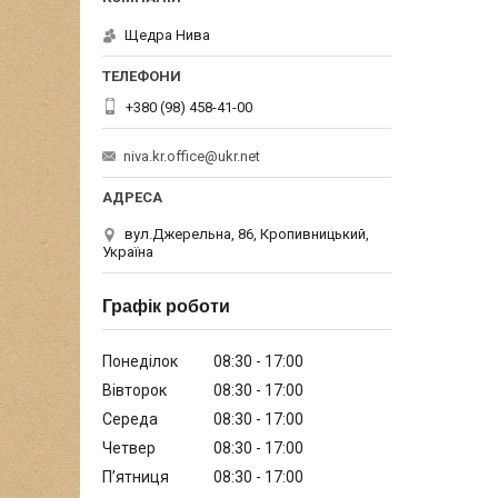
Щедра Нива
+380 (98) 458-41-00
niva.kr.office@ukr.net
вул.Джерельна, 86, Кропивницький,
Україна
Графік роботи
Понеділок
08:30
17:00
Вівторок
08:30
17:00
Середа
08:30
17:00
Четвер
08:30
17:00
Пʼятниця
08:30
17:00