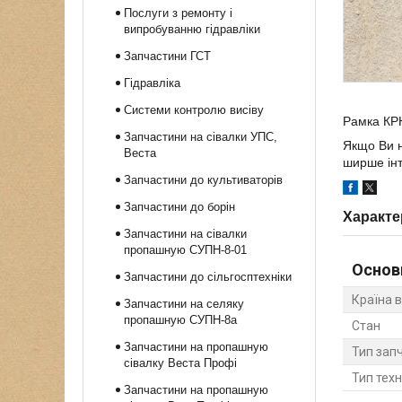
Послуги з ремонту і
випробуванню гідравліки
Запчастини ГСТ
Гідравліка
Системи контролю висіву
Рамка КР
Запчастини на сівалки УПС,
Якщо Ви н
Веста
ширше інт
Запчастини до культиваторів
Запчастини до борін
Характе
Запчастини на сівалки
пропашную СУПН-8-01
Основ
Запчастини до сільгосптехніки
Країна 
Запчастини на селяку
пропашную СУПН-8а
Стан
Запчастини на пропашную
Тип зап
сівалку Веста Профі
Тип техн
Запчастини на пропашную