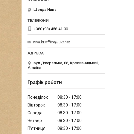
Щедра Нива
+380 (98) 458-41-00
niva.kr.office@ukr.net
вул.Джерельна, 86, Кропивницький,
Україна
Графік роботи
Понеділок
08:30
17:00
Вівторок
08:30
17:00
Середа
08:30
17:00
Четвер
08:30
17:00
Пʼятниця
08:30
17:00