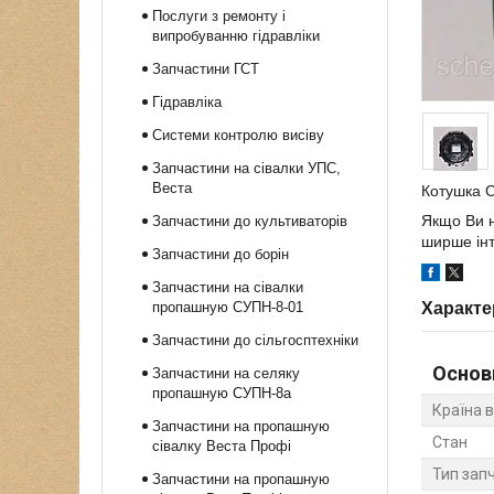
Послуги з ремонту і
випробуванню гідравліки
Запчастини ГСТ
Гідравліка
Системи контролю висіву
Запчастини на сівалки УПС,
Веста
Котушка С
Якщо Ви н
Запчастини до культиваторів
ширше інт
Запчастини до борін
Запчастини на сівалки
пропашную СУПН-8-01
Характе
Запчастини до сільгосптехніки
Основ
Запчастини на селяку
пропашную СУПН-8а
Країна 
Запчастини на пропашную
Стан
сівалку Веста Профі
Тип зап
Запчастини на пропашную