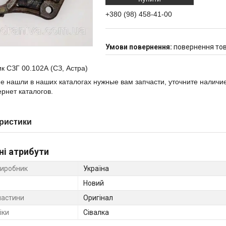
+380 (98) 458-41-00
повернення тов
 СЗГ 00.102А (СЗ, Астра)
е нашли в наших каталогах нужные вам запчасти, уточните наличи
рнет каталогов.
ристики
ні атрибути
виробник
Україна
Новий
частини
Оригінал
іки
Сівалка