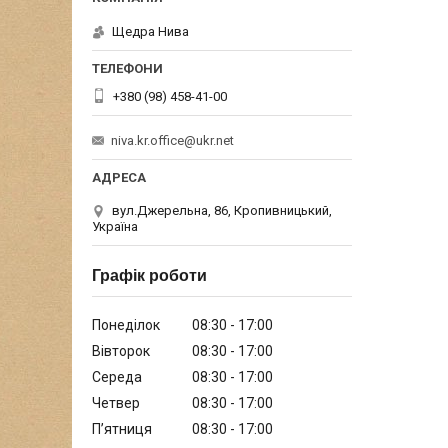
Щедра Нива
+380 (98) 458-41-00
niva.kr.office@ukr.net
вул.Джерельна, 86, Кропивницький,
Україна
Графік роботи
Понеділок
08:30
17:00
Вівторок
08:30
17:00
Середа
08:30
17:00
Четвер
08:30
17:00
Пʼятниця
08:30
17:00