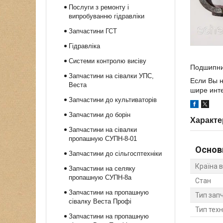
Послуги з ремонту і
випробуванню гідравліки
Запчастини ГСТ
Гідравліка
Системи контролю висіву
Подшипник
Запчастини на сівалки УПС,
Если Вы н
Веста
шире инте
Запчастини до культиваторів
Запчастини до борін
Характе
Запчастини на сівалки
пропашную СУПН-8-01
Основ
Запчастини до сільгосптехніки
Країна 
Запчастини на селяку
пропашную СУПН-8а
Стан
Запчастини на пропашную
Тип зап
сівалку Веста Профі
Тип техн
Запчастини на пропашную