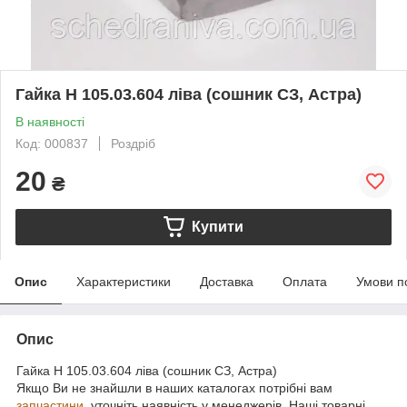
Гайка Н 105.03.604 ліва (сошник СЗ, Астра)
В наявності
Код: 000837
Роздріб
20
₴
Купити
Опис
Характеристики
Доставка
Оплата
Умови п
Опис
Гайка Н 105.03.604 ліва (сошник СЗ, Астра)
Якщо Ви не знайшли в наших каталогах потрібні вам
запчастини
, уточніть наявність у менеджерів. Наші товарні