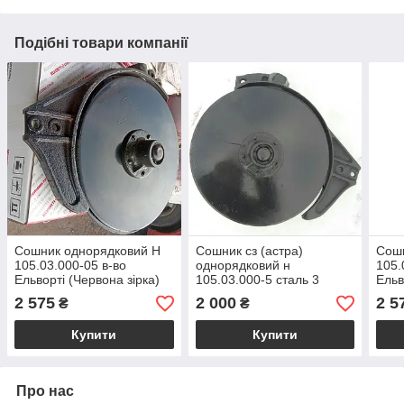
Подібні товари компанії
Сошник однорядковий Н
Сошник сз (астра)
Сош
105.03.000-05 в-во
однорядковий н
105.
Ельворті (Червона зірка)
105.03.000-5 сталь 3
Ельв
СЗ, Астра, Астра Нова
СЗ, 
2 575
2 000
2 5
₴
₴
Купити
Купити
Про нас