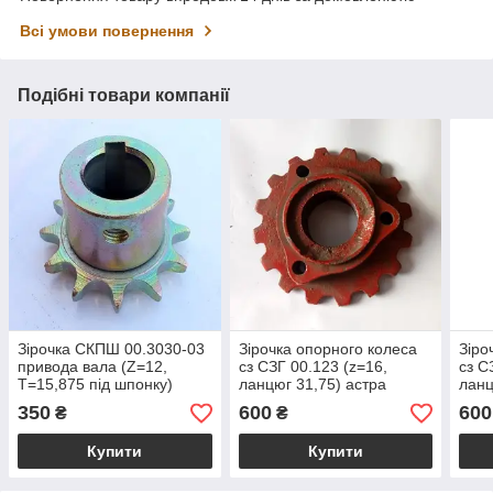
Всі умови повернення
Подібні товари компанії
Зірочка СКПШ 00.3030-03
Зірочка опорного колеса
Зіро
привода вала (Z=12,
сз СЗГ 00.123 (z=16,
сз С
Т=15,875 під шпонку)
ланцюг 31,75) астра
ланц
СЗ-5,4 Астра
350
600
600
₴
₴
Купити
Купити