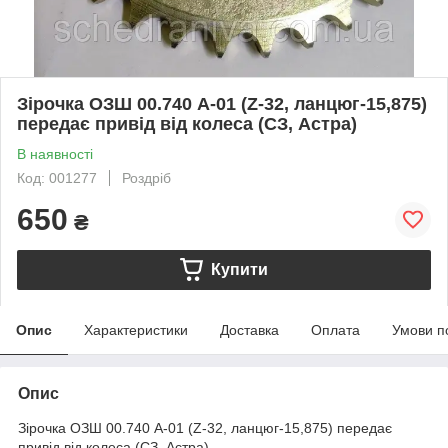
Зірочка ОЗШ 00.740 А-01 (Z-32, ланцюг-15,875)
передає привід від колеса (СЗ, Астра)
В наявності
Код: 001277
Роздріб
650
₴
Купити
Опис
Характеристики
Доставка
Оплата
Умови п
Опис
Зірочка ОЗШ 00.740 А-01 (Z-32, ланцюг-15,875) передає
привід від колеса (СЗ, Астра)