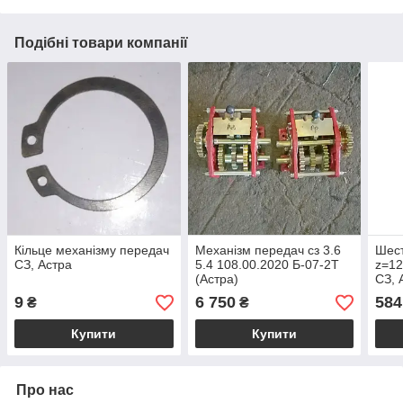
Подібні товари компанії
Кільце механізму передач
Механізм передач сз 3.6
Шест
СЗ, Астра
5.4 108.00.2020 Б-07-2Т
z=12
(Астра)
СЗ, 
9
6 750
584
₴
₴
Купити
Купити
Про нас