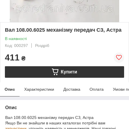
Вал 108.00.6025 механізму передач СЗ, Астра
В наявності
Код: 000297
Роздріб
411
₴
Купити
Опис
Характеристики
Доставка
Оплата
Умови п
Опис
Вал 108.00.6025 механізму передач СЗ, Астра
Якщо Ви не знайшли в наших каталогах потрібні вам
запчастини
, уточніть наявність у менеджерів. Наші товарні