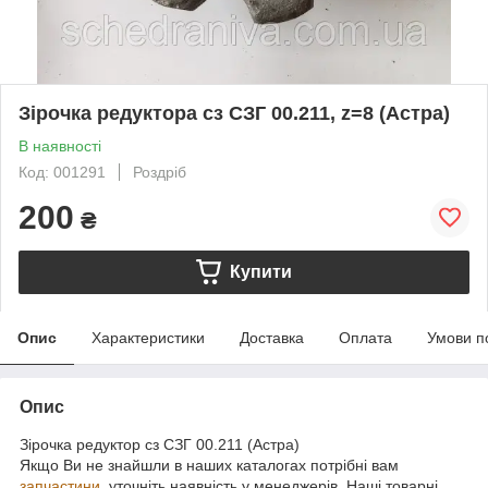
Зірочка редуктора сз СЗГ 00.211, z=8 (Астра)
В наявності
Код: 001291
Роздріб
200
₴
Купити
Опис
Характеристики
Доставка
Оплата
Умови п
Опис
Зірочка редуктор сз СЗГ 00.211 (Астра)
Якщо Ви не знайшли в наших каталогах потрібні вам
запчастини
, уточніть наявність у менеджерів. Наші товарні