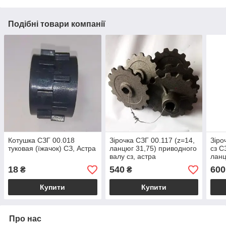
Подібні товари компанії
Котушка СЗГ 00.018
Зірочка СЗГ 00.117 (z=14,
Зіро
туковая (їжачок) СЗ, Астра
ланцюг 31,75) приводного
сз С
валу сз, астра
ланц
18
540
600
₴
₴
Купити
Купити
Про нас