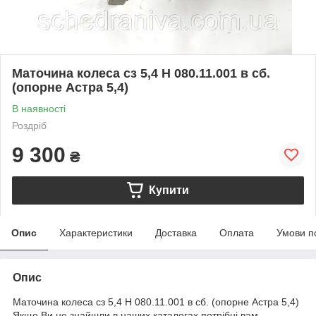
Маточина колеса сз 5,4 Н 080.11.001 в сб.
(опорне Астра 5,4)
В наявності
Роздріб
9 300
₴
Купити
Опис
Характеристики
Доставка
Оплата
Умови п
Опис
Маточина колеса сз 5,4 Н 080.11.001 в сб. (опорне Астра 5,4)
Якщо Ви не знайшли в наших каталогах потрібні вам