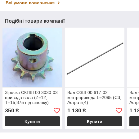
Всі умови повернення
Подібні товари компанії
Зірочка СКПШ 00.3030-03
Вал ОЗШ 00.617-02
Вал 
привода вала (Z=12,
контрпривода L=2095 (СЗ,
конт
Т=15,875 під шпонку)
Астра 5,4)
Астр
СЗ-5,4 Астра
350
1 130
1 1
₴
₴
Купити
Купити