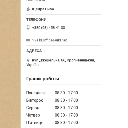
Щедра Нива
+380 (98) 458-41-00
niva.kr.office@ukr.net
вул.Джерельна, 86, Кропивницький,
Україна
Графік роботи
Понеділок
08:30
17:00
Вівторок
08:30
17:00
Середа
08:30
17:00
Четвер
08:30
17:00
Пʼятниця
08:30
17:00