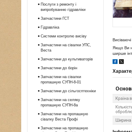
Послуги з ремонту і
випробуванню гідравліки
Запчастини ГСТ
Гідравліка
Системи контролю висіву
Висіваючі
Запчастини на сівалки УПС,
Якщо Ви н
Веста
ширше інт
Запчастини до культиваторів
Запчастини до борін
Характе
Запчастини на сівалки
пропашную СУПН-8-01
Основ
Запчастини до сільгосптехніки
Країна 
Запчастини на селяку
пропашную СУПН-8а
Кількіс
оброблю
Запчастини на пропашную
сівалку Веста Профі
Ширина 
Запчастини на пропашную
Інформа