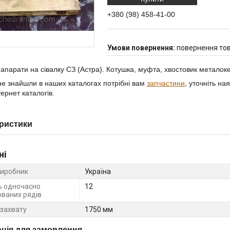
+380 (98) 458-41-00
повернення тов
 апарати на сівалку СЗ (Астра). Котушка, муфта, хвостовик металок
е знайшли в наших каталогах потрібні вам
запчастини
, уточніть на
ернет каталогів.
ристики
ні
виробник
Україна
ть одночасно
12
ваних рядів
захвату
1750 мм
ція для замовлення