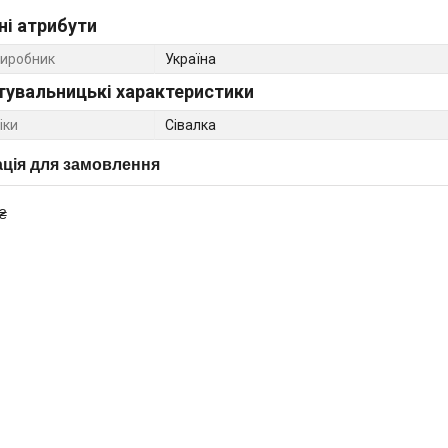
ні атрибути
виробник
Україна
тувальницькі характеристики
іки
Сівалка
ція для замовлення
₴