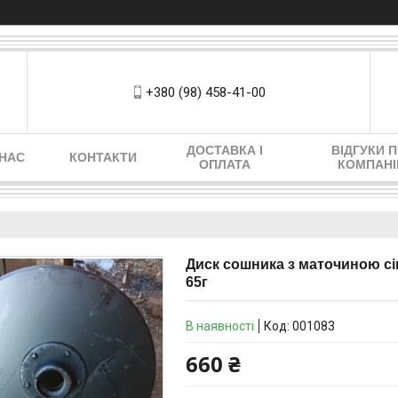
+380 (98) 458-41-00
ДОСТАВКА І
ВІДГУКИ 
 НАС
КОНТАКТИ
ОПЛАТА
КОМПАН
Диск сошника з маточиною сів
65г
В наявності
Код:
001083
660 ₴