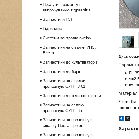
Послуги з ремонту і
випробуванню гідравліки
Запчастини ГСТ
Гідравліка
Системи контролю висіву
Запчастини на сівалки УПС,
Веста
Диск сошн
Запчастини до культиваторів
Параметри
Запчастини до борін
D=3
s=2.
Запчастини на сівалки
кут 
пропашную СУПН-8-01
Матеріал 
Запчастини до сільгосптехніки
Якщо Ви н
Запчастини на селяку
ширше інт
пропашную СУПН-8а
Запчастини на пропашную
сівалку Веста Профі
Характе
Запчастини на пропашную