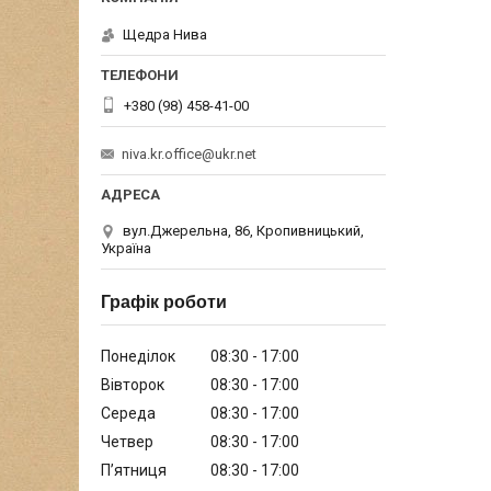
Щедра Нива
+380 (98) 458-41-00
niva.kr.office@ukr.net
вул.Джерельна, 86, Кропивницький,
Україна
Графік роботи
Понеділок
08:30
17:00
Вівторок
08:30
17:00
Середа
08:30
17:00
Четвер
08:30
17:00
Пʼятниця
08:30
17:00