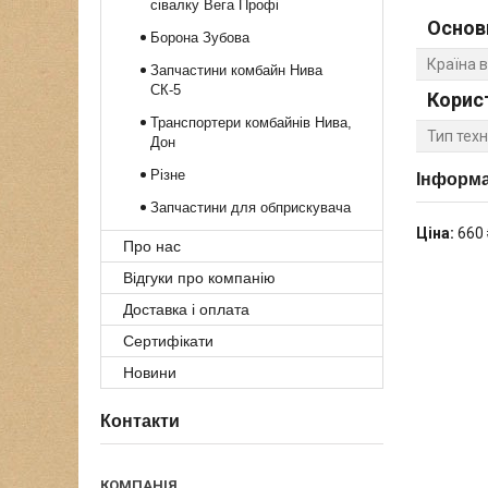
сівалку Вега Профі
Основ
Борона Зубова
Країна 
Запчастини комбайн Нива
СК-5
Корис
Транспортери комбайнів Нива,
Тип техн
Дон
Різне
Інформа
Запчастини для обприскувача
Ціна:
660 
Про нас
Відгуки про компанію
Доставка і оплата
Сертифікати
Новини
Контакти