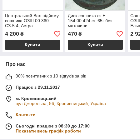
Центральний Вал підйому
Диск сошника сз Н
Сошн
сошника ОЗШ 00.360
154.00.424 ст. 65г без
ОЗШ 
СЗ-5.4, Астра
маточини
Ельв
СЗ, 
4 200
470
2 9
₴
₴
Купити
Купити
Про нас
90% позитивних з 10 відгуків за рік
Працює з 29.11.2017
м. Кропивницький
вул.Джерельна, 86, Кропивницький, Україна
Контакти
Сьогодні працює з 08:30 до 17:00
Показати весь графік роботи