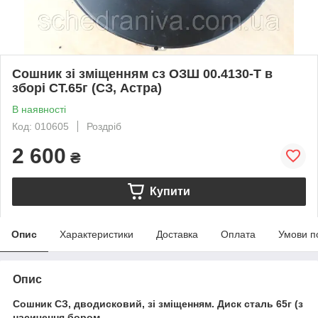
Сошник зі зміщенням сз ОЗШ 00.4130-Т в
зборі СТ.65г (СЗ, Астра)
В наявності
Код: 010605
Роздріб
2 600
₴
Купити
Опис
Характеристики
Доставка
Оплата
Умови п
Опис
Сошник СЗ, дводисковий, зі зміщенням. Диск сталь 65г (з
насичення бором.