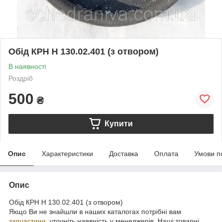
Обід КРН Н 130.02.401 (з отвором)
В наявності
Роздріб
500
₴
Купити
Опис
Характеристики
Доставка
Оплата
Умови п
Опис
Обід КРН Н 130.02.401 (з отвором)
Якщо Ви не знайшли в наших каталогах потрібні вам
запчастини
, уточніть наявність у менеджерів. Наші товарні