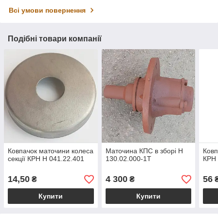
Всі умови повернення
Подібні товари компанії
Ковпачок маточини колеса
Маточина КПС в зборі Н
Ковп
секції КРН Н 041.22.401
130.02.000-1Т
КРН
14,50
4 300
56
₴
₴
Купити
Купити