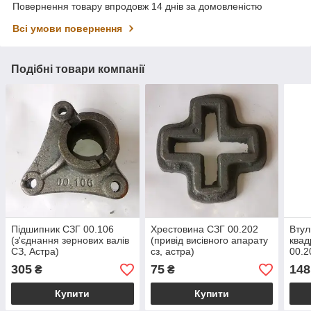
Повернення товару впродовж 14 днів за домовленістю
Всі умови повернення
Подібні товари компанії
Підшипник СЗГ 00.106
Хрестовина СЗГ 00.202
Втул
(з'єднання зернових валів
(привід висівного апарату
квад
СЗ, Астра)
сз, астра)
00.2
305
75
148
₴
₴
Купити
Купити