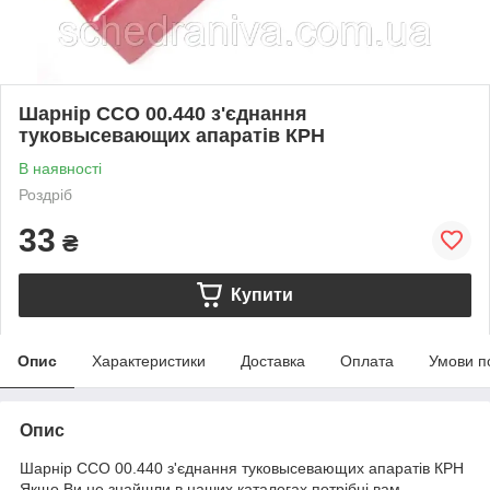
Шарнір ССО 00.440 з'єднання
туковысевающих апаратів КРН
В наявності
Роздріб
33
₴
Купити
Опис
Характеристики
Доставка
Оплата
Умови п
Опис
Шарнір ССО 00.440 з'єднання туковысевающих апаратів КРН
Якщо Ви не знайшли в наших каталогах потрібні вам