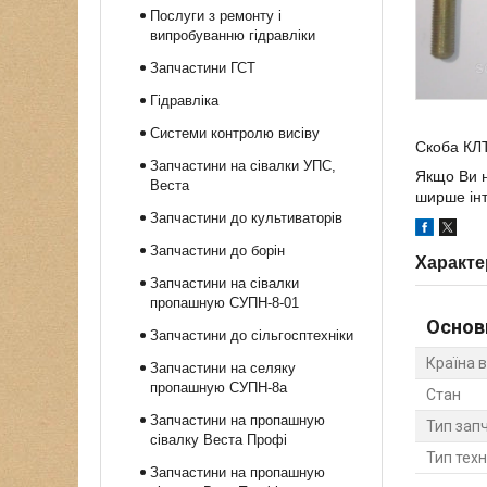
Послуги з ремонту і
випробуванню гідравліки
Запчастини ГСТ
Гідравліка
Системи контролю висіву
Скоба КЛТ
Запчастини на сівалки УПС,
Якщо Ви н
Веста
ширше інт
Запчастини до культиваторів
Запчастини до борін
Характе
Запчастини на сівалки
пропашную СУПН-8-01
Основ
Запчастини до сільгосптехніки
Країна 
Запчастини на селяку
пропашную СУПН-8а
Стан
Запчастини на пропашную
Тип зап
сівалку Веста Профі
Тип техн
Запчастини на пропашную