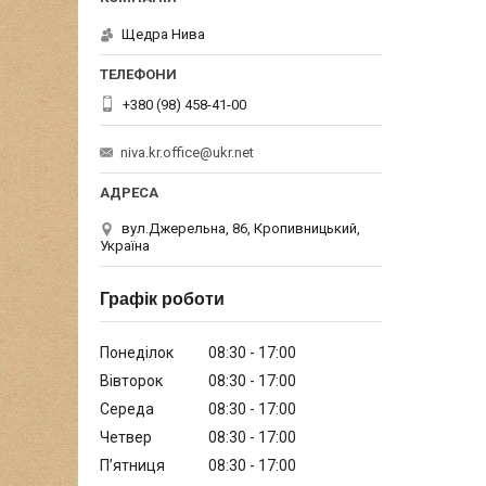
Щедра Нива
+380 (98) 458-41-00
niva.kr.office@ukr.net
вул.Джерельна, 86, Кропивницький,
Україна
Графік роботи
Понеділок
08:30
17:00
Вівторок
08:30
17:00
Середа
08:30
17:00
Четвер
08:30
17:00
Пʼятниця
08:30
17:00