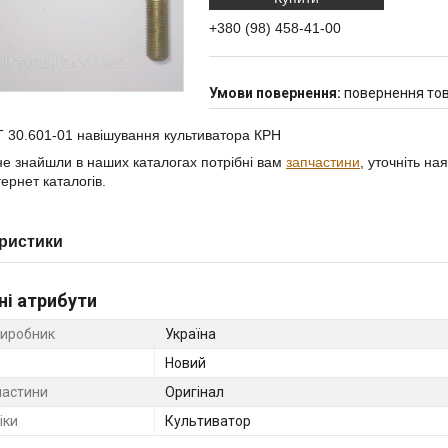
+380 (98) 458-41-00
повернення тов
 30.601-01 навішування культиватора КРН
е знайшли в наших каталогах потрібні вам
запчастини
, уточніть на
ернет каталогів.
ристики
ні атрибути
виробник
Україна
Новий
частини
Оригінал
іки
Культиватор