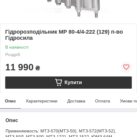
Гідророзподільник МР 80-4/4-222 (129) п-во
Гідросила
В наявності
Роздріб
11 990
₴
Купити
Опис
Характеристики
Доставка
Оплата
Умови п
Опис
Применяемость: МТЗ-570(МТЗ-50), МТЗ-572(МТЗ-52),
МТЗ-50Л, МТЗ-500, МТЗ-1221, МТЗ-1522, ЮМЗ-6АМ,