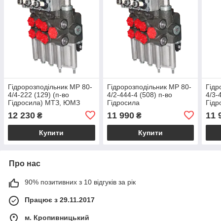
Гідророзподільник МР 80-
Гідророзподільник МР 80-
Гідр
4/4-222 (129) (п-во
4/2-444-4 (508) п-во
4/3-
Гідросила) МТЗ, ЮМЗ
Гідросила
Гідр
12 230
11 990
11 
₴
₴
Купити
Купити
Про нас
90% позитивних з 10 відгуків за рік
Працює з 29.11.2017
м. Кропивницький