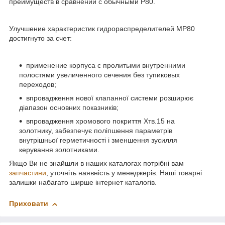
преимуществ в сравнении с обычными Р80.
Улучшение характеристик гидрораспределителей МР80
достигнуто за счет:
применение корпуса с пролитыми внутренними
полостями увеличенного сечения без тупиковых
переходов;
впровадження нової клапанної системи розширює
діапазон основних показників;
впровадження хромового покриття Хтв.15 на
золотнику, забезпечує поліпшення параметрів
внутрішньої герметичності і зменшення зусилля
керування золотниками.
Якщо Ви не знайшли в наших каталогах потрібні вам
запчастини
, уточніть наявність у менеджерів. Наші товарні
залишки набагато ширше інтернет каталогів.
Приховати