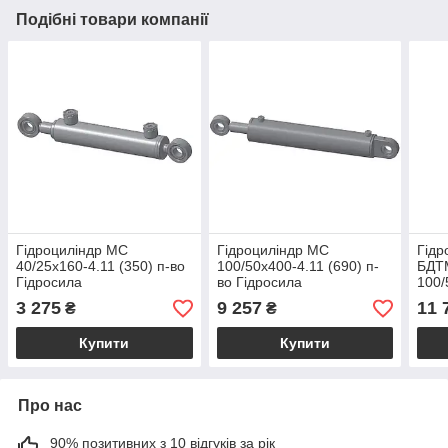
Подібні товари компанії
Гідроциліндр МС
Гідроциліндр МС
Гідр
40/25х160-4.11 (350) п-во
100/50х400-4.11 (690) п-
БДТ
Гідросила
во Гідросила
100/
во Г
3 275
9 257
11 
₴
₴
Купити
Купити
Про нас
90% позитивних з 10 відгуків за рік