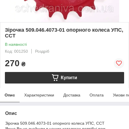
Зірочка 509.046.4073-01 опорного колеса УПС,
ССТ
В наявності
Код: 001250
Роздріб
270
₴
Купити
Опис
Характеристики
Доставка
Оплата
Умови п
Опис
Зірочка 509.046.4073-01 опорного колеса УПС, ССТ
Якщо Ви не знайшли в наших каталогах потрібні вам