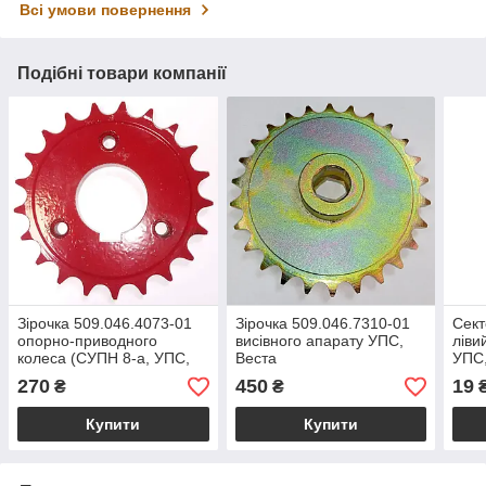
Всі умови повернення
Подібні товари компанії
Зірочка 509.046.4073-01
Зірочка 509.046.7310-01
Сект
опорно-приводного
висівного апарату УПС,
ліви
колеса (СУПН 8-а, УПС,
Веста
УПС,
ССТ) z=21, d=40
270
450
19
₴
₴
Купити
Купити