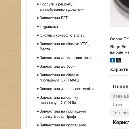
Послуги з ремонту і
випробуванню гідравліки
Запчастини ГСТ
Гідравліка
Системи контролю висіву
Опора ПК
Запчастини на сівалки УПС,
Якщо Ви н
Веста
ширше інт
Запчастини до культиваторів
Запчастини до борін
Характе
Запчастини на сівалки
пропашную СУПН-8-01
Основ
Запчастини до сільгосптехніки
Країна 
Запчастини на селяку
пропашную СУПН-8а
Стан
Запчастини на пропашную
Тип зап
сівалку Веста Профі
Корис
Запчастини на пропашную