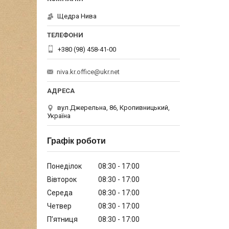
Щедра Нива
+380 (98) 458-41-00
niva.kr.office@ukr.net
вул.Джерельна, 86, Кропивницький,
Україна
Графік роботи
Понеділок
08:30
17:00
Вівторок
08:30
17:00
Середа
08:30
17:00
Четвер
08:30
17:00
Пʼятниця
08:30
17:00