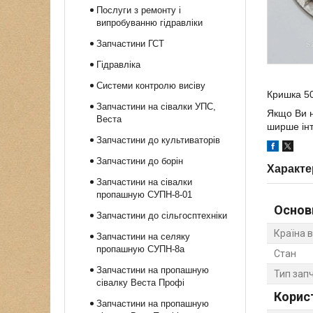
Послуги з ремонту і
випробуванню гідравліки
Запчастини ГСТ
Гідравліка
Системи контролю висіву
Кришка 50
Запчастини на сівалки УПС,
Якщо Ви н
Веста
ширше інт
Запчастини до культиваторів
Запчастини до борін
Характе
Запчастини на сівалки
пропашную СУПН-8-01
Основ
Запчастини до сільгосптехніки
Країна 
Запчастини на селяку
пропашную СУПН-8а
Стан
Запчастини на пропашную
Тип зап
сівалку Веста Профі
Корис
Запчастини на пропашную