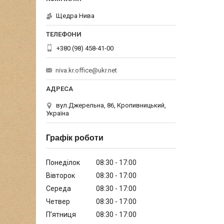
Щедра Нива
+380 (98) 458-41-00
niva.kr.office@ukr.net
вул.Джерельна, 86, Кропивницький,
Україна
Графік роботи
Понеділок
08:30
17:00
Вівторок
08:30
17:00
Середа
08:30
17:00
Четвер
08:30
17:00
Пʼятниця
08:30
17:00