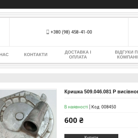
+380 (98) 458-41-00
ДОСТАВКА І
ВІДГУКИ 
 НАС
КОНТАКТИ
ОПЛАТА
КОМПАН
Кришка 509.046.081 Р висівно
В наявності
Код:
008450
600 ₴
Купити