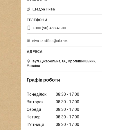
Щедра Нива
+380 (98) 458-41-00
niva.kr.office@ukr.net
вул.Джерельна, 86, Кропивницький,
Україна
Графік роботи
Понеділок
08:30
17:00
Вівторок
08:30
17:00
Середа
08:30
17:00
Четвер
08:30
17:00
Пʼятниця
08:30
17:00