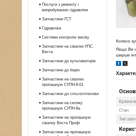
Послуги з ремонту і
випробуванню гідравліки
Запчастини ГСТ
Гідравліка
Системи контролю висіву
Колесо зу
Запчастини на сівалки УПС,
Якщо Ви н
Веста
ширше інт
Запчастини до культиваторів
Запчастини до борін
Характе
Запчастини на сівалки
пропашную СУПН-8-01
Основ
Запчастини до сільгосптехніки
Країна 
Запчастини на селяку
пропашную СУПН-8а
Стан
Запчастини на пропашную
Тип зап
сівалку Веста Профі
Корис
Запчастини на пропашную