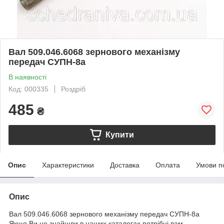
Вал 509.046.6068 зернового механізму
передач СУПН-8а
В наявності
Код: 000335
Роздріб
485
₴
Купити
Опис
Характеристики
Доставка
Оплата
Умови п
Опис
Вал 509.046.6068 зернового механізму передач СУПН-8а
Якщо Ви не знайшли в наших каталогах потрібні вам