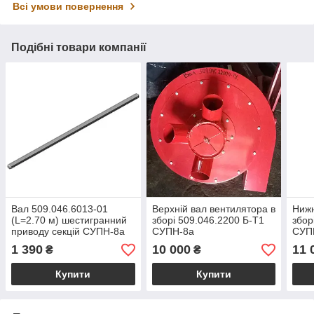
Всі умови повернення
Подібні товари компанії
Вал 509.046.6013-01
Верхній вал вентилятора в
Нижн
(L=2.70 м) шестигранний
зборі 509.046.2200 Б-Т1
збор
приводу секцій СУПН-8а
СУПН-8а
СУП
1 390
10 000
11 
₴
₴
Купити
Купити