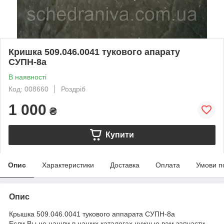
Кришка 509.046.0041 тукового апарату
СУПН-8а
В наявності
Код: 008660
Роздріб
1 000
₴
Купити
Опис
Характеристики
Доставка
Оплата
Умови п
Опис
Крышка 509.046.0041 тукового аппарата СУПН-8а
Если Вы не нашли в наших каталогах нужные вам запчасти,