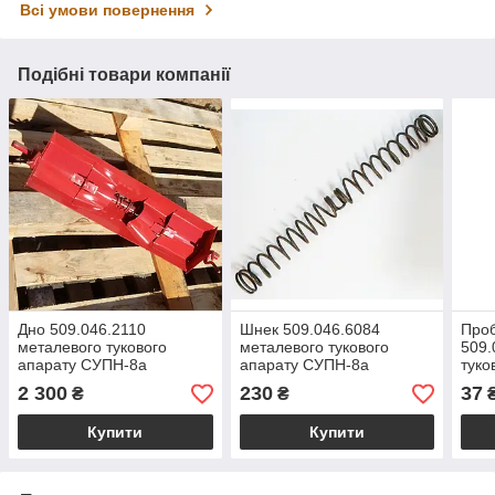
Всі умови повернення
Подібні товари компанії
Дно 509.046.2110
Шнек 509.046.6084
Проб
металевого тукового
металевого тукового
509.
апарату СУПН-8а
апарату СУПН-8а
туко
СУП
2 300
230
37
₴
₴
Купити
Купити