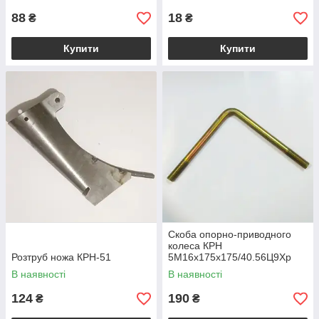
88
18
₴
₴
Купити
Купити
Скоба опорно-приводного
колеса КРН
Розтруб ножа КРН-51
5М16х175х175/40.56Ц9Хр
В наявності
В наявності
124
190
₴
₴