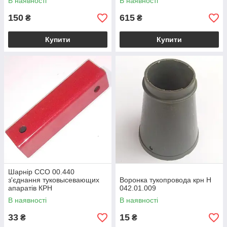
В наявності
В наявності
150
615
₴
₴
Купити
Купити
Шарнір ССО 00.440
з'єднання туковысевающих
Воронка тукопровода крн Н
апаратів КРН
042.01.009
В наявності
В наявності
33
15
₴
₴