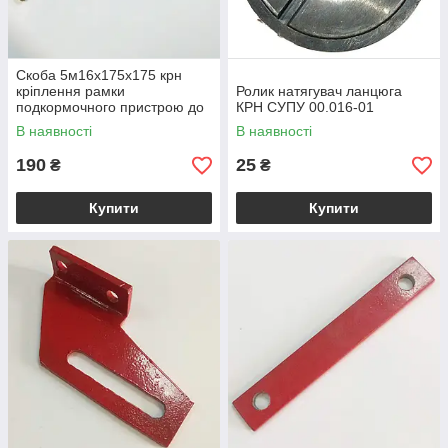
Скоба 5м16х175х175 крн
кріплення рамки
Ролик натягувач ланцюга
подкормочного пристрою до
КРН СУПУ 00.016-01
бруса
В наявності
В наявності
190
25
₴
₴
Купити
Купити