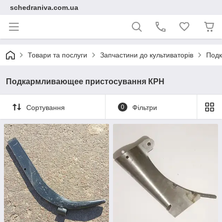
schedraniva.com.ua
Товари та послуги
Запчастини до культиваторів
Подк
Подкармливающее пристосування КРН
Сортування
0
Фільтри