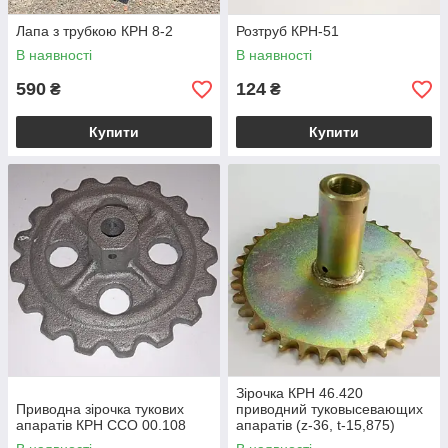
Лапа з трубкою КРН 8-2
Розтруб КРН-51
В наявності
В наявності
590
124
₴
₴
Купити
Купити
Зірочка КРН 46.420
Приводна зірочка тукових
приводний туковысевающих
апаратів КРН ССО 00.108
апаратів (z-36, t-15,875)